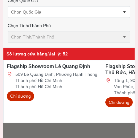
Chọn Quốc Gia
Chọn Quốc Gia
Chọn Tỉnh/thành Phố
Chọn Tỉnh/thành Phố
Số lượng cửa hàng/đại lý
:
52
Flagship Showroom Lê Quang Định
Flagship Stor
Thủ Đức, Hồ 
509 Lê Quang Định, Phường Hạnh Thông,
Thành phố Hồ Chí Minh
Tầng 1, 90 Đ
Thành phố Hồ Chí Minh
Vạn Phúc, 
Thành phố 
Chỉ đường
Chỉ đường