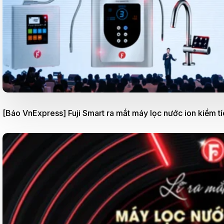
[Báo VnExpress] Fuji Smart ra mắt máy lọc nước ion kiềm tí