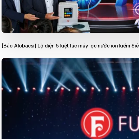
[Báo Alobacsi] Lộ diện 5 kiệt tác máy lọc nước ion kiềm Si