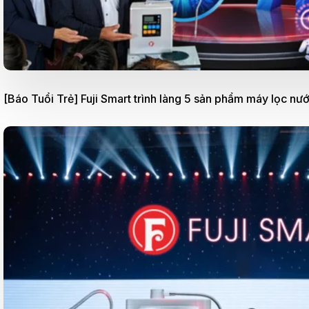
[Báo Tuổi Trẻ] Fuji Smart trình làng 5 sản phẩm máy lọc nư