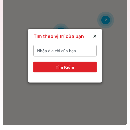
2
6
×
Tìm theo vị trí của bạn
14
Tìm Kiếm