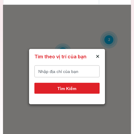
2
6
×
Tìm theo vị trí của bạn
14
Tìm Kiếm