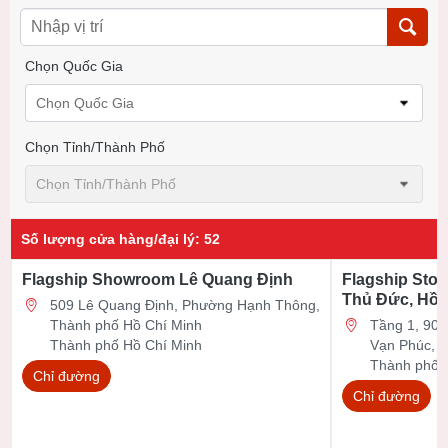
Chọn Quốc Gia
Chọn Quốc Gia
Chọn Tỉnh/thành Phố
Chọn Tỉnh/thành Phố
Số lượng cửa hàng/đại lý
:
52
Flagship Showroom Lê Quang Định
Flagship Stor
Thủ Đức, Hồ 
509 Lê Quang Định, Phường Hạnh Thông,
Thành phố Hồ Chí Minh
Tầng 1, 90 Đ
Thành phố Hồ Chí Minh
Vạn Phúc, 
Thành phố 
Chỉ đường
Chỉ đường