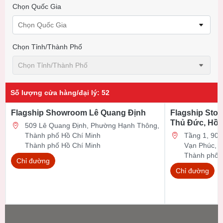
Chọn Quốc Gia
Chọn Quốc Gia
Chọn Tỉnh/thành Phố
Chọn Tỉnh/thành Phố
Số lượng cửa hàng/đại lý
:
52
Flagship Showroom Lê Quang Định
Flagship Stor
Thủ Đức, Hồ 
509 Lê Quang Định, Phường Hạnh Thông,
Thành phố Hồ Chí Minh
Tầng 1, 90 Đ
Thành phố Hồ Chí Minh
Vạn Phúc, 
Thành phố 
Chỉ đường
Chỉ đường