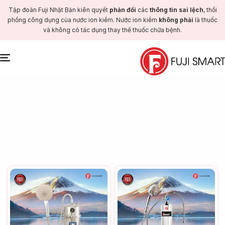
Tập đoàn Fuji Nhật Bản kiên quyết
phản đối
các
thông tin sai lệch
, thổi
phồng công dụng của nước ion kiềm. Nước ion kiềm
không phải
là thuốc
và không có tác dụng thay thế thuốc chữa bệnh.
Toggle
navigation