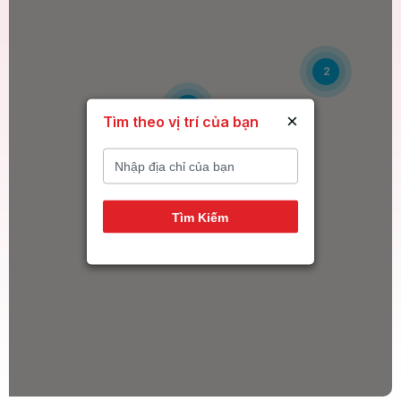
2
6
×
Tìm theo vị trí của bạn
14
Tìm Kiếm