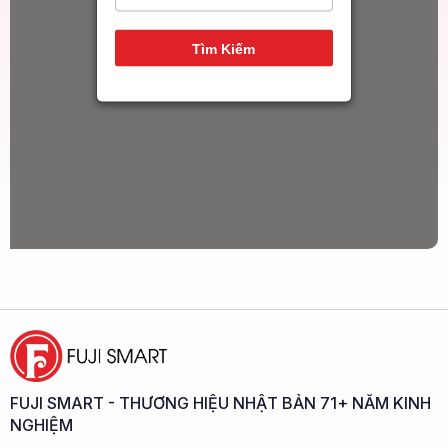
14
Tìm Kiếm
FUJI SMART - THƯƠNG HIỆU NHẬT BẢN 71+ NĂM KINH
NGHIỆM