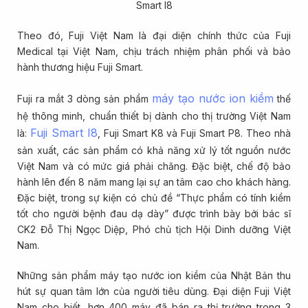
Smart I8
Theo đó, Fuji Việt Nam là đại diện chính thức của Fuji
Medical tại Việt Nam, chịu trách nhiệm phân phối và bảo
hành thương hiệu Fuji Smart.
máy tạo nước ion kiềm
Fuji ra mắt 3 dòng sản phẩm
thế
hệ thông minh, chuẩn thiết bị dành cho thị trường Việt Nam
Fuji Smart I8
là:
, Fuji Smart K8 và Fuji Smart P8. Theo nhà
sản xuất, các sản phẩm có khả năng xử lý tốt nguồn nước
Việt Nam và có mức giá phải chăng. Đặc biệt, chế độ bảo
hành lên đến 8 năm mang lại sự an tâm cao cho khách hàng.
Đặc biệt, trong sự kiện có chủ đề “Thực phẩm có tính kiềm
tốt cho người bệnh đau dạ dày” được trình bày bởi bác sĩ
CK2 Đỗ Thị Ngọc Diệp, Phó chủ tịch Hội Dinh dưỡng Việt
Nam.
Những sản phẩm máy tạo nước ion kiềm của Nhật Bản thu
hút sự quan tâm lớn của người tiêu dùng. Đại diện Fuji Việt
Nam cho biết, hơn 400 máy đã bán ra thị trường trong 3