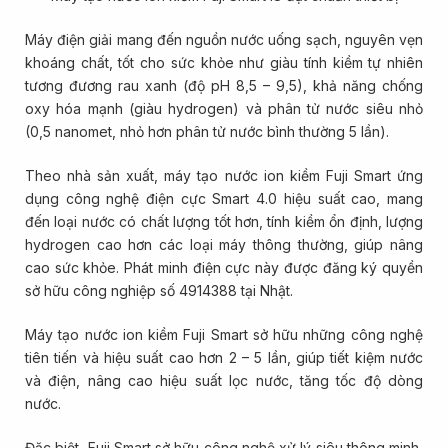
Máy điện giải mang đến nguồn nước uống sạch, nguyên vẹn
khoáng chất, tốt cho sức khỏe như giàu tính kiềm tự nhiên
tương đương rau xanh (độ pH 8,5 – 9,5), khả năng chống
oxy hóa mạnh (giàu hydrogen) và phân tử nước siêu nhỏ
(0,5 nanomet, nhỏ hơn phân tử nước bình thường 5 lần).
Theo nhà sản xuất, máy tạo nước ion kiềm Fuji Smart ứng
dụng công nghệ điện cực Smart 4.0 hiệu suất cao, mang
đến loại nước có chất lượng tốt hơn, tính kiềm ổn định, lượng
hydrogen cao hơn các loại máy thông thường, giúp nâng
cao sức khỏe. Phát minh điện cực này được đăng ký quyền
sở hữu công nghiệp số 4914388 tại Nhật.
Máy tạo nước ion kiềm Fuji Smart sở hữu những công nghệ
tiên tiến và hiệu suất cao hơn 2 – 5 lần, giúp tiết kiệm nước
và điện, nâng cao hiệu suất lọc nước, tăng tốc độ dòng
nước.
Đặc biệt, Fuji Smart sở hữu công nghệ xử lý siêu thông minh,