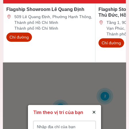
Flagship Showroom Lê Quang Định
Flagship Stor
Thủ Đức, Hồ 
509 Lê Quang Định, Phường Hạnh Thông,
Thành phố Hồ Chí Minh
Tầng 1, 90 Đ
Thành phố Hồ Chí Minh
Vạn Phúc, 
Thành phố 
Chỉ đường
Chỉ đường
2
6
×
Tìm theo vị trí của bạn