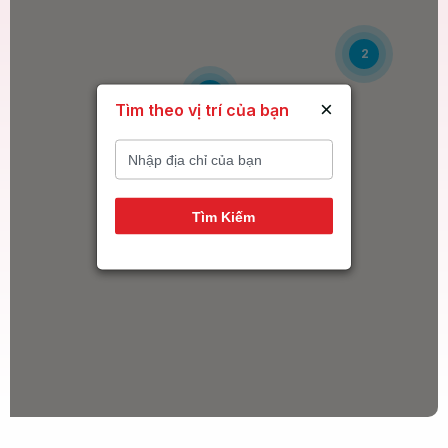
2
6
×
Tìm theo vị trí của bạn
14
Tìm Kiếm