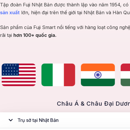
45 Vành Đai Tây, Phường An Khánh, Thành phố Hồ Chí Minh
Tập đoàn Fuji Nhật Bản được thành lập vào năm 1954, có
(Phường An Khánh, TP.Thủ Đức cũ)
Thành phố Hồ Chí Minh
sản xuất
lớn, hiện đại trên thế giới tại Nhật Bản và Hàn Qu
Chỉ đường
Sản phẩm của Fuji Smart nổi tiếng với hàng loạt công ngh
Showroom tại Phường Bình Thạnh, Hồ Chí Minh
rãi tại
hơn 100+ quốc gia.
(Phường 26, Quận Bình Thạnh cũ)
103 Đường số 1, Phường Bình Thạnh, Thành phố Hồ Chí
Minh (Phường 26, Quận Bình Thạnh cũ)
Thành phố Hồ Chí Minh
Chỉ đường
Showroom tại Đà Nẵng
576 Trần Cao Vân, Phường Thanh Khê, Thành phố Đà Nẵng
(Phường Xuân Hà, Quận Thanh Khê cũ)
Đà Nẵng
Châu Á & Châu Đại Dươ
Chỉ đường
Trụ sở tại Nhật Bản
Showroom tại Quảng Ninh