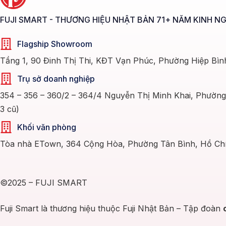
Thành phố Hồ Chí Minh
Chỉ đường
FUJI SMART - THƯƠNG HIỆU NHẬT BẢN 71+ NĂM KINH N
Showroom tại Phường Tam Thắng, Thành phố Hồ Chí
Flagship Showroom
Minh (Phường 7, TP. Vũng Tàu cũ)
Tầng 1, 90 Đinh Thị Thi, KĐT Vạn Phúc, Phường Hiệp Bìn
114 Hoàng Văn Thụ, Phường Tam Thắng, Thành phố Hồ Chí
Minh (Phường 7, TP. Vũng Tàu cũ)
Trụ sở doanh nghiệp
Thành phố Hồ Chí Minh
354 – 356 – 360/2 – 364/4 Nguyễn Thị Minh Khai, Phườn
Chỉ đường
3 cũ)
Showroom tại Phường Thủ Dầu Một, Thành phố Hồ Chí
Khối văn phòng
Minh (Phường Phú Cường, TP. Thủ Dầu Một cũ)
Tòa nhà ETown, 364 Cộng Hòa, Phường Tân Bình, Hồ Chí
214 Thích Quảng Đức, Phường Thủ Dầu Một, Thành phố Hồ
Chí Minh (Phường Phú Cường, TP. Thủ Dầu Một cũ)
Thành phố Hồ Chí Minh
Chỉ đường
©2025 – FUJI SMART
Showroom tại Phường An Khánh, Thành phố Hồ Chí
Fuji Smart là thương hiệu thuộc Fuji Nhật Bản – Tập đoàn
Minh (Phường An Khánh, TP.Thủ Đức cũ)