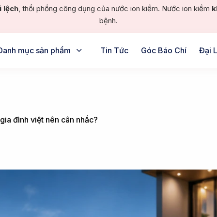
i lệch
, thổi phồng công dụng của nước ion kiềm. Nước ion kiềm
k
bệnh.
Danh mục sản phẩm
Tin Tức
Góc Báo Chí
Đại 
 gia đình việt nên cân nhắc?