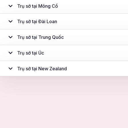
Số 7 Lô A5 Khu đô thị Monbay, Đường Phan Đăng Lưu,
Trụ sở tại Mông Cổ
Phường Hạ Long, Tỉnh Quảng Ninh (Phường Hồng Hải, TP. Hạ
Long cũ)
Hạ Long
Trụ sở tại Đài Loan
Chỉ đường
Trụ sở tại Trung Quốc
Showroom tại Khánh Hòa
51 Văn Tiến Dũng, Phường Nam Nha Trang, Tỉnh Khánh Hòa
Trụ sở tại Úc
(Phường Phước Hải, TP. Nha Trang cũ)
Nha Trang
Chỉ đường
Trụ sở tại New Zealand
Showroom tại Phường Cái Khế, Thành phố Cần Thơ
(Phường An Hòa, Quận Ninh Kiều cũ)
216 Võ Văn Kiệt, Phường Cái Khế, Thành phố Cần Thơ
(Phường An Hòa, Quận Ninh Kiều cũ)
Thành phố Cần Thơ
Chỉ đường
Showroom tại Đồng Nai