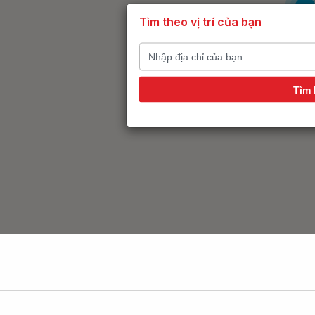
6
Tìm theo vị trí của bạn
Tìm 
14