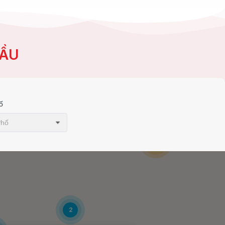
CẦU
ố
Phố
14
2