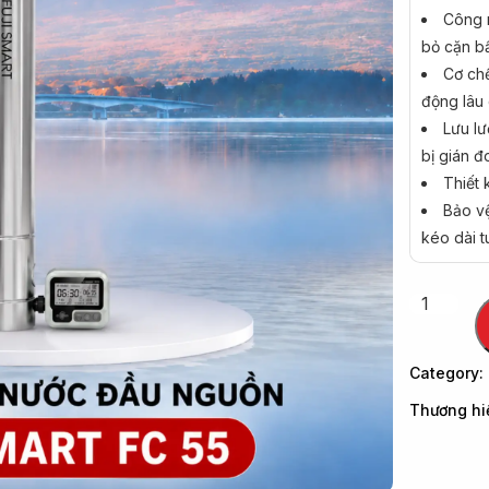
Công n
bỏ cặn bẩ
Cơ chế
động lâu 
Lưu l
bị gián đ
Thiết 
Bảo vệ
kéo dài tu
Category:
Thương hi