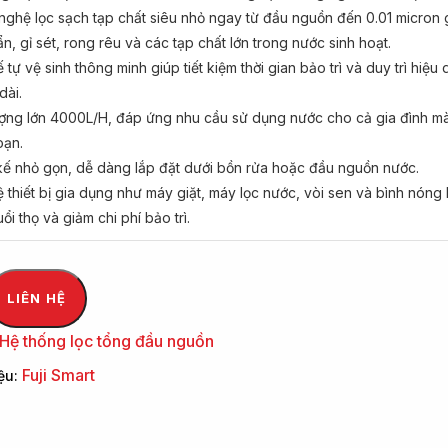
ghệ lọc sạch tạp chất siêu nhỏ ngay từ đầu nguồn đến 0.01 micron g
n, gỉ sét, rong rêu và các tạp chất lớn trong nước sinh hoạt.
 tự vệ sinh thông minh giúp tiết kiệm thời gian bảo trì và duy trì hiệu
dài.
ượng lớn 4000L/H, đáp ứng nhu cầu sử dụng nước cho cả gia đình m
oạn.
kế nhỏ gọn, dễ dàng lắp đặt dưới bồn rửa hoặc đầu nguồn nước.
 thiết bị gia dụng như máy giặt, máy lọc nước, vòi sen và bình nóng 
ổi thọ và giảm chi phí bảo trì.
LIÊN HỆ
Hệ thống lọc tổng đầu nguồn
Fuji Smart
ệu: