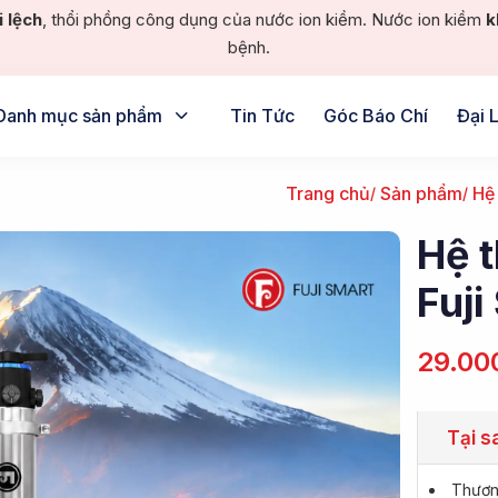
i lệch
, thổi phồng công dụng của nước ion kiềm. Nước ion kiềm
k
bệnh.
Danh mục sản phẩm
Tin Tức
Góc Báo Chí
Đại 
Trang chủ
Sản phẩm
Hệ
Hệ 
Fuj
29.00
Tại s
Thương