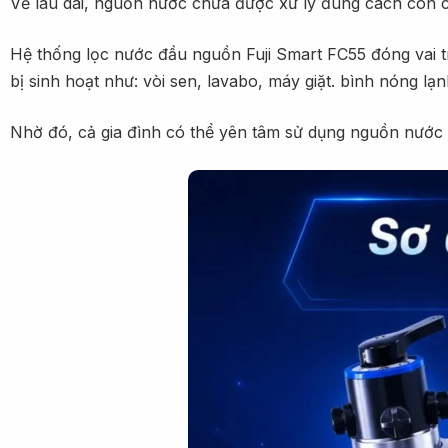
Về lâu dài, nguồn nước chưa được xử lý đúng cách còn có
Hệ thống lọc nước đầu nguồn Fuji Smart FC55 đóng vai tr
bị sinh hoạt như: vòi sen, lavabo, máy giặt. bình nóng lạn
Nhờ đó, cả gia đình có thể yên tâm sử dụng nguồn nước 