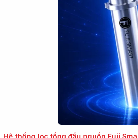
Hệ thống lọc tổng đầu nguồn Fuji Sma