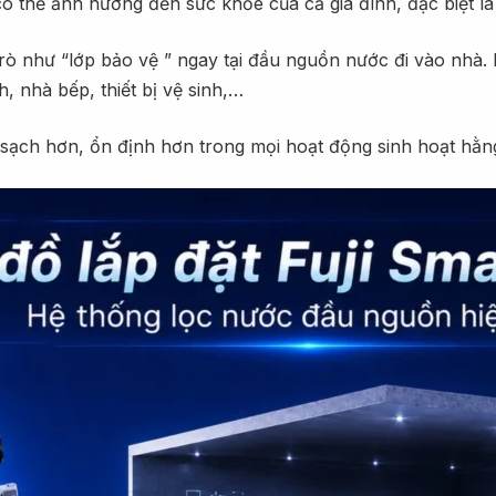
 thể ảnh hưởng đến sức khỏe của cả gia đình, đặc biệt là
ò như “lớp bảo vệ ” ngay tại đầu nguồn nước đi vào nhà. H
h, nhà bếp, thiết bị vệ sinh,…
sạch hơn, ổn định hơn trong mọi hoạt động sinh hoạt hằn