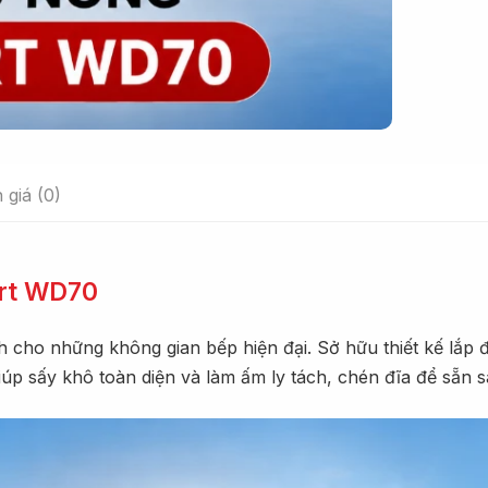
 giá (0)
art WD70
ành cho những không gian bếp hiện đại. Sở hữu thiết kế lắp
 giúp sấy khô toàn diện và làm ấm ly tách, chén đĩa để sẵn