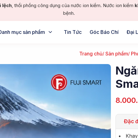
i lệch
, thổi phồng công dụng của nước ion kiềm. Nước ion kiềm
k
bệnh.
Danh mục sản phẩm
Tin Tức
Góc Báo Chí
Đại 
Trang chủ
Sản phẩm
Ph
Ngăn
Sma
8.000
Đặc đ
Khay