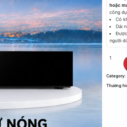
hoặc má
công dụ
Có kh
Dải n
Được
người d
Category:
Thương hi