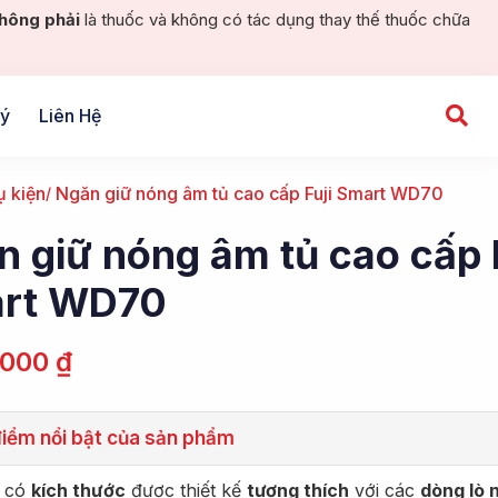
hông phải
là thuốc và không có tác dụng thay thế thuốc chữa
Lý
Liên Hệ
ụ kiện
Ngăn giữ nóng âm tủ cao cấp Fuji Smart WD70
 giữ nóng âm tủ cao cấp F
rt WD70
.000
₫
iểm nổi bật của sản phẩm
 có
kích thước
được thiết kế
tương thích
với các
dòng lò 