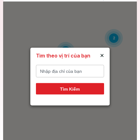
2
6
×
Tìm theo vị trí của bạn
14
Tìm Kiếm