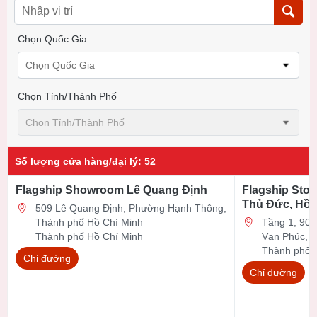
Chọn Quốc Gia
Chọn Quốc Gia
Chọn Tỉnh/thành Phố
Chọn Tỉnh/thành Phố
Số lượng cửa hàng/đại lý
:
52
Flagship Showroom Lê Quang Định
Flagship Stor
Thủ Đức, Hồ 
509 Lê Quang Định, Phường Hạnh Thông,
Thành phố Hồ Chí Minh
Tầng 1, 90 Đ
Thành phố Hồ Chí Minh
Vạn Phúc, 
Thành phố 
Chỉ đường
Chỉ đường