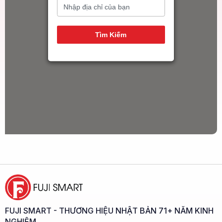
14
Tìm Kiếm
FUJI SMART - THƯƠNG HIỆU NHẬT BẢN 71+ NĂM KINH
NGHIỆM