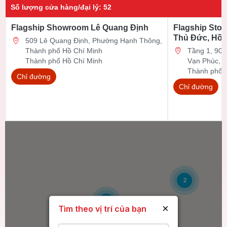
Số lượng cửa hàng/đại lý
:
52
Flagship Showroom Lê Quang Định
Flagship Stor
Thủ Đức, Hồ 
509 Lê Quang Định, Phường Hạnh Thông,
Thành phố Hồ Chí Minh
Tầng 1, 90 Đ
Thành phố Hồ Chí Minh
Vạn Phúc, 
Thành phố 
Chỉ đường
Chỉ đường
2
6
×
Tìm theo vị trí của bạn