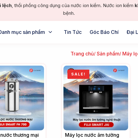
i lệch
, thổi phồng công dụng của nước ion kiềm. Nước ion kiềm
k
bệnh.
Danh mục sản phẩm
Tin Tức
Góc Báo Chí
Đại 
Trang chủ
Sản phẩm
Máy lọ
SALE!
 nước thương mại
Máy lọc nước âm tường