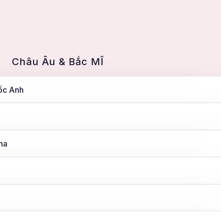
Châu Âu & Bắc MĨ
ốc Anh
ha