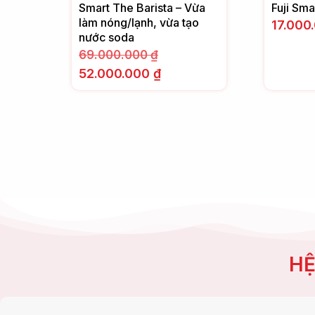
Smart The Barista – Vừa
Fuji Sm
làm nóng/lạnh, vừa tạo
17.000
nước soda
69.000.000
₫
52.000.000
₫
HỆ