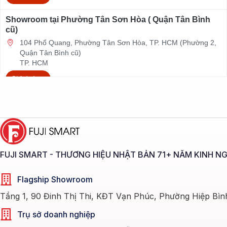
Showroom tại Phường Tân Sơn Hòa ( Quận Tân Bình
cũ)
104 Phổ Quang, Phường Tân Sơn Hòa, TP. HCM (Phường 2,
Quận Tân Bình cũ)
TP. HCM
Chỉ đường
Showroom tại Phường Tân Mỹ (Quận 7, Hồ Chí Minh cũ)
118A Đường số 9, Phường Tân Mỹ, Thành phố Hồ Chí Minh
(Phường Tân Phú, Quận 7 cũ)
Thành phố Hồ Chí Minh
Chỉ đường
FUJI SMART - THƯƠNG HIỆU NHẬT BẢN 71+ NĂM KINH N
Showroom tại Phường Tam Thắng, Thành phố Hồ Chí
Flagship Showroom
Minh (Phường 7, TP. Vũng Tàu cũ)
Tầng 1, 90 Đinh Thị Thi, KĐT Vạn Phúc, Phường Hiệp Bìn
114 Hoàng Văn Thụ, Phường Tam Thắng, Thành phố Hồ Chí
Minh (Phường 7, TP. Vũng Tàu cũ)
Trụ sở doanh nghiệp
Thành phố Hồ Chí Minh