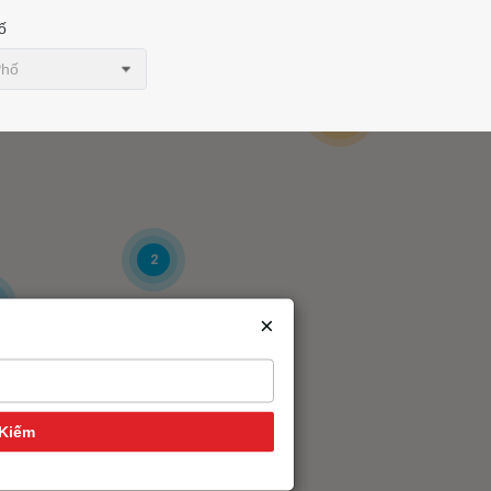
ố
Phố
14
2
×
Kiếm