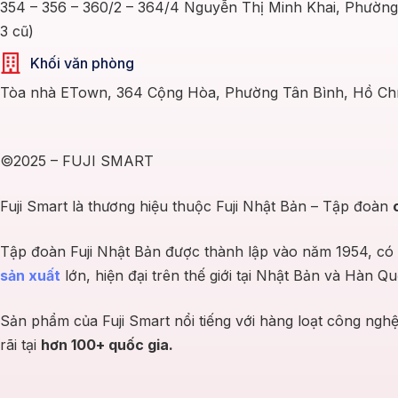
354 – 356 – 360/2 – 364/4 Nguyễn Thị Minh Khai, Phườn
Chỉ đường
3 cũ)
Showroom tại Phường Thủ Dầu Một, Thành phố Hồ Chí
Khối văn phòng
Minh (Phường Phú Cường, TP. Thủ Dầu Một cũ)
Tòa nhà ETown, 364 Cộng Hòa, Phường Tân Bình, Hồ Chí
214 Thích Quảng Đức, Phường Thủ Dầu Một, Thành phố Hồ
Chí Minh (Phường Phú Cường, TP. Thủ Dầu Một cũ)
Thành phố Hồ Chí Minh
Chỉ đường
©2025 – FUJI SMART
Showroom tại Phường An Khánh, Thành phố Hồ Chí
Fuji Smart là thương hiệu thuộc Fuji Nhật Bản – Tập đoàn
Minh (Phường An Khánh, TP.Thủ Đức cũ)
45 Vành Đai Tây, Phường An Khánh, Thành phố Hồ Chí Minh
Tập đoàn Fuji Nhật Bản được thành lập vào năm 1954, có
(Phường An Khánh, TP.Thủ Đức cũ)
Thành phố Hồ Chí Minh
sản xuất
lớn, hiện đại trên thế giới tại Nhật Bản và Hàn Qu
Chỉ đường
Sản phẩm của Fuji Smart nổi tiếng với hàng loạt công ngh
Showroom tại Phường Bình Thạnh, Hồ Chí Minh
rãi tại
hơn 100+ quốc gia.
(Phường 26, Quận Bình Thạnh cũ)
103 Đường số 1, Phường Bình Thạnh, Thành phố Hồ Chí