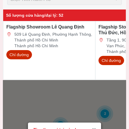
Số lượng cửa hàng/đại lý
:
52
Flagship Showroom Lê Quang Định
Flagship Stor
Thủ Đức, Hồ 
509 Lê Quang Định, Phường Hạnh Thông,
Thành phố Hồ Chí Minh
Tầng 1, 90 Đ
Thành phố Hồ Chí Minh
Vạn Phúc, 
Thành phố 
Chỉ đường
Chỉ đường
2
6