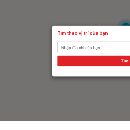
6
Tìm theo vị trí của bạn
Tìm 
14