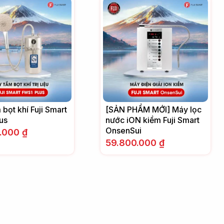
bọt khí Fuji Smart
[SẢN PHẨM MỚI] Máy lọc
us
nước iON kiềm Fuji Smart
OnsenSui
0.000
₫
59.800.000
₫