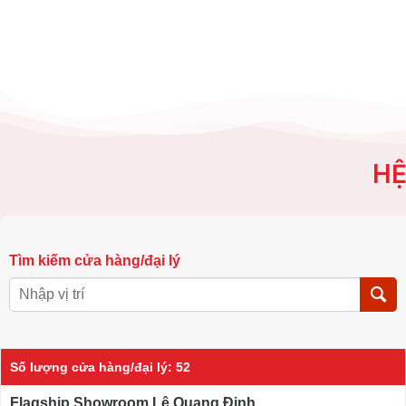
HỆ
Tìm kiếm cửa hàng/đại lý
Số lượng cửa hàng/đại lý
:
52
Flagship Showroom Lê Quang Định