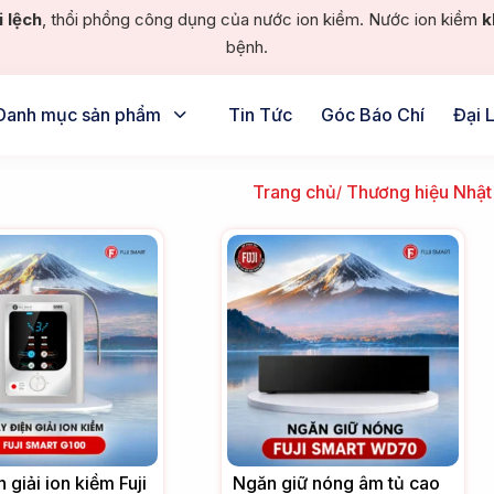
i lệch
, thổi phồng công dụng của nước ion kiềm. Nước ion kiềm
k
bệnh.
Danh mục sản phẩm
Tin Tức
Góc Báo Chí
Đại 
Trang chủ
Thương hiệu Nhật
 giải ion kiềm Fuji
Ngăn giữ nóng âm tủ cao