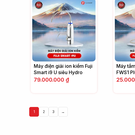
Máy điện giải ion kiềm Fuji
Máy tắm 
Smart i9 U siêu Hydro
FWS1 Pl
79.000.000
₫
25.00
1
2
3
→