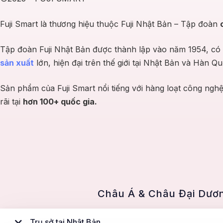
Showroom tại Phường An Khánh, Thành phố Hồ Chí
Fuji Smart là thương hiệu thuộc Fuji Nhật Bản – Tập đoàn
Minh (Phường An Khánh, TP.Thủ Đức cũ)
45 Vành Đai Tây, Phường An Khánh, Thành phố Hồ Chí Minh
Tập đoàn Fuji Nhật Bản được thành lập vào năm 1954, có
(Phường An Khánh, TP.Thủ Đức cũ)
Thành phố Hồ Chí Minh
sản xuất
lớn, hiện đại trên thế giới tại Nhật Bản và Hàn Qu
Chỉ đường
Sản phẩm của Fuji Smart nổi tiếng với hàng loạt công ngh
Showroom tại Phường Bình Thạnh, Hồ Chí Minh
rãi tại
hơn 100+ quốc gia.
(Phường 26, Quận Bình Thạnh cũ)
103 Đường số 1, Phường Bình Thạnh, Thành phố Hồ Chí
Minh (Phường 26, Quận Bình Thạnh cũ)
Thành phố Hồ Chí Minh
Chỉ đường
Showroom tại Đà Nẵng
Châu Á & Châu Đại Dươ
576 Trần Cao Vân, Phường Thanh Khê, Thành phố Đà Nẵng
(Phường Xuân Hà, Quận Thanh Khê cũ)
Đà Nẵng
Trụ sở tại Nhật Bản