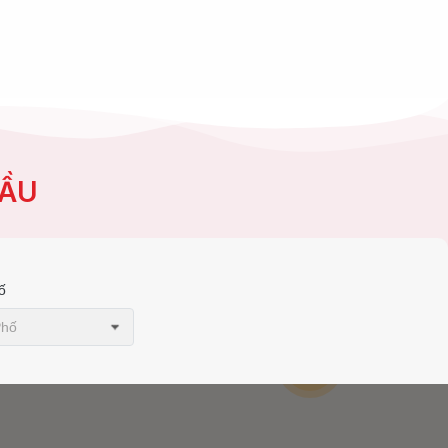
CẦU
ố
Phố
14