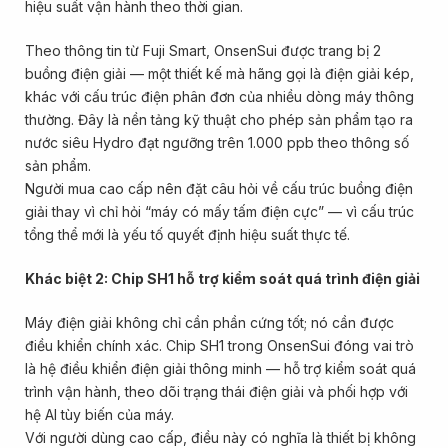
hiệu suất vận hành theo thời gian.
Theo thông tin từ Fuji Smart, OnsenSui được trang bị 2
buồng điện giải — một thiết kế mà hãng gọi là điện giải kép,
khác với cấu trúc điện phân đơn của nhiều dòng máy thông
thường. Đây là nền tảng kỹ thuật cho phép sản phẩm tạo ra
nước siêu Hydro đạt ngưỡng trên 1.000 ppb theo thông số
sản phẩm.
Người mua cao cấp nên đặt câu hỏi về cấu trúc buồng điện
giải thay vì chỉ hỏi “máy có mấy tấm điện cực” — vì cấu trúc
tổng thể mới là yếu tố quyết định hiệu suất thực tế.
Khác biệt 2: Chip SH1 hỗ trợ kiểm soát quá trình điện giải
Máy điện giải không chỉ cần phần cứng tốt; nó cần được
điều khiển chính xác. Chip SH1 trong OnsenSui đóng vai trò
là hệ điều khiển điện giải thông minh — hỗ trợ kiểm soát quá
trình vận hành, theo dõi trạng thái điện giải và phối hợp với
hệ AI tùy biến của máy.
Với người dùng cao cấp, điều này có nghĩa là thiết bị không