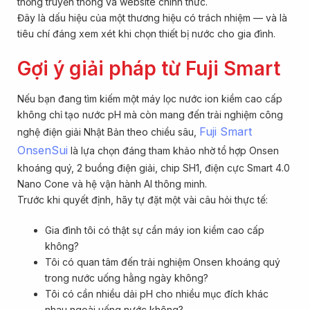
thống truyền thông và website chính thức.
Đây là dấu hiệu của một thương hiệu có trách nhiệm — và là
tiêu chí đáng xem xét khi chọn thiết bị nước cho gia đình.
Gợi ý giải pháp từ Fuji Smart
Nếu bạn đang tìm kiếm một máy lọc nước ion kiềm cao cấp
không chỉ tạo nước pH mà còn mang đến trải nghiệm công
Fuji Smart
nghệ điện giải Nhật Bản theo chiều sâu,
OnsenSui
là lựa chọn đáng tham khảo nhờ tổ hợp Onsen
khoáng quý, 2 buồng điện giải, chip SH1, điện cực Smart 4.0
Nano Cone và hệ vận hành AI thông minh.
Trước khi quyết định, hãy tự đặt một vài câu hỏi thực tế:
Gia đình tôi có thật sự cần máy ion kiềm cao cấp
không?
Tôi có quan tâm đến trải nghiệm Onsen khoáng quý
trong nước uống hằng ngày không?
Tôi có cần nhiều dải pH cho nhiều mục đích khác
nhau ngoài uống nước không?