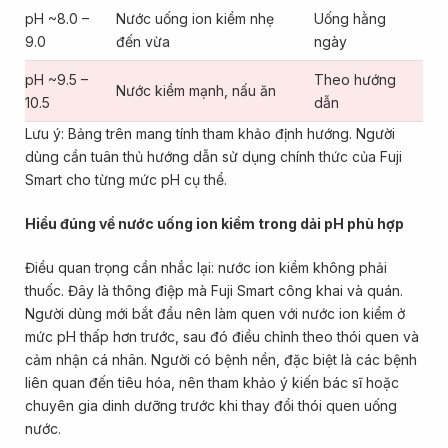
pH ~8.0 –
Nước uống ion kiềm nhẹ
Uống hằng
9.0
đến vừa
ngày
pH ~9.5 –
Theo hướng
Nước kiềm mạnh, nấu ăn
10.5
dẫn
Lưu ý: Bảng trên mang tính tham khảo định hướng. Người
dùng cần tuân thủ hướng dẫn sử dụng chính thức của Fuji
Smart cho từng mức pH cụ thể.
Hiểu đúng về nước uống ion kiềm trong dải pH phù hợp
Điều quan trọng cần nhắc lại: nước ion kiềm không phải
thuốc. Đây là thông điệp mà Fuji Smart công khai và quán.
Người dùng mới bắt đầu nên làm quen với nước ion kiềm ở
mức pH thấp hơn trước, sau đó điều chỉnh theo thói quen và
cảm nhận cá nhân. Người có bệnh nền, đặc biệt là các bệnh
liên quan đến tiêu hóa, nên tham khảo ý kiến bác sĩ hoặc
chuyên gia dinh dưỡng trước khi thay đổi thói quen uống
nước.