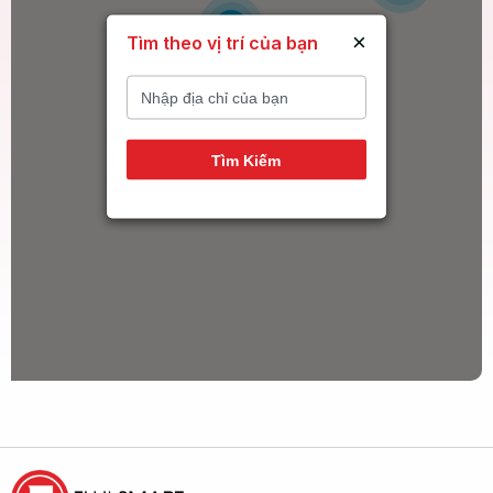
6
×
Tìm theo vị trí của bạn
14
Tìm Kiếm