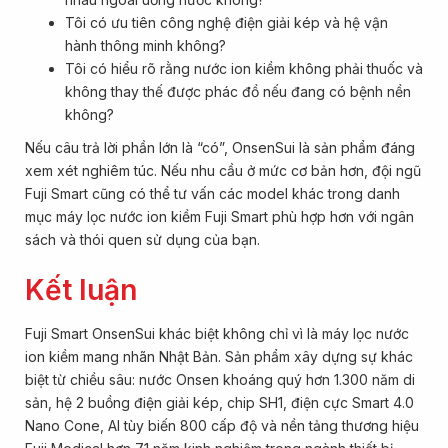
Tôi có ưu tiên công nghệ điện giải kép và hệ vận
hành thông minh không?
Tôi có hiểu rõ rằng nước ion kiềm không phải thuốc và
không thay thế được phác đồ nếu đang có bệnh nền
không?
Nếu câu trả lời phần lớn là “có”, OnsenSui là sản phẩm đáng
xem xét nghiêm túc. Nếu nhu cầu ở mức cơ bản hơn, đội ngũ
Fuji Smart cũng có thể tư vấn các model khác trong danh
mục máy lọc nước ion kiềm Fuji Smart phù hợp hơn với ngân
sách và thói quen sử dụng của bạn.
Kết luận
Fuji Smart OnsenSui khác biệt không chỉ vì là máy lọc nước
ion kiềm mang nhãn Nhật Bản. Sản phẩm xây dựng sự khác
biệt từ chiều sâu: nước Onsen khoáng quý hơn 1.300 năm di
sản, hệ 2 buồng điện giải kép, chip SH1, điện cực Smart 4.0
Nano Cone, AI tùy biến 800 cấp độ và nền tảng thương hiệu