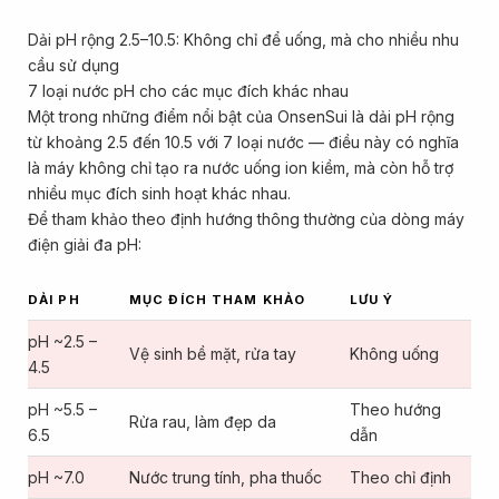
Dải pH rộng 2.5–10.5: Không chỉ để uống, mà cho nhiều nhu
cầu sử dụng
7 loại nước pH cho các mục đích khác nhau
Một trong những điểm nổi bật của OnsenSui là dải pH rộng
từ khoảng 2.5 đến 10.5 với 7 loại nước — điều này có nghĩa
là máy không chỉ tạo ra nước uống ion kiềm, mà còn hỗ trợ
nhiều mục đích sinh hoạt khác nhau.
Để tham khảo theo định hướng thông thường của dòng máy
điện giải đa pH:
DẢI PH
MỤC ĐÍCH THAM KHẢO
LƯU Ý
pH ~2.5 –
Vệ sinh bề mặt, rửa tay
Không uống
4.5
pH ~5.5 –
Theo hướng
Rửa rau, làm đẹp da
6.5
dẫn
pH ~7.0
Nước trung tính, pha thuốc
Theo chỉ định