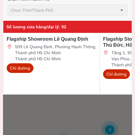
Chọn Tỉnh/thành Phố
Số lượng cửa hàng/đại lý
:
52
Flagship Showroom Lê Quang Định
Flagship Stor
Thủ Đức, Hồ 
509 Lê Quang Định, Phường Hạnh Thông,
Thành phố Hồ Chí Minh
Tầng 1, 90 Đ
Thành phố Hồ Chí Minh
Vạn Phúc, 
Thành phố 
Chỉ đường
Chỉ đường
2