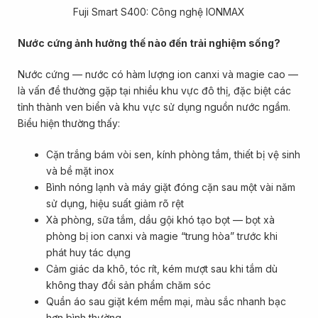
Fuji Smart S400: Công nghệ IONMAX
Nước cứng ảnh hưởng thế nào đến trải nghiệm sống?
Nước cứng — nước có hàm lượng ion canxi và magie cao —
là vấn đề thường gặp tại nhiều khu vực đô thị, đặc biệt các
tỉnh thành ven biển và khu vực sử dụng nguồn nước ngầm.
Biểu hiện thường thấy:
Cặn trắng bám vòi sen, kính phòng tắm, thiết bị vệ sinh
và bề mặt inox
Bình nóng lạnh và máy giặt đóng cặn sau một vài năm
sử dụng, hiệu suất giảm rõ rệt
Xà phòng, sữa tắm, dầu gội khó tạo bọt — bọt xà
phòng bị ion canxi và magie “trung hòa” trước khi
phát huy tác dụng
Cảm giác da khô, tóc rít, kém mượt sau khi tắm dù
không thay đổi sản phẩm chăm sóc
Quần áo sau giặt kém mềm mại, màu sắc nhanh bạc
hơn bình thường