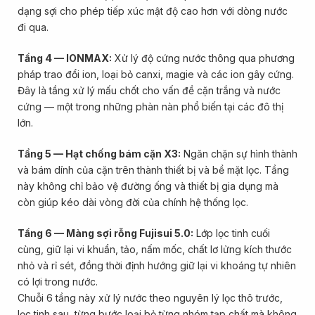
dạng sợi cho phép tiếp xúc mật độ cao hơn với dòng nước
đi qua.
Tầng 4 — IONMAX:
Xử lý độ cứng nước thông qua phương
pháp trao đổi ion, loại bỏ canxi, magie và các ion gây cứng.
Đây là tầng xử lý mấu chốt cho vấn đề cặn trắng và nước
cứng — một trong những phàn nàn phổ biến tại các đô thị
lớn.
Tầng 5 — Hạt chống bám cặn X3:
Ngăn chặn sự hình thành
và bám dính của cặn trên thành thiết bị và bề mặt lọc. Tầng
này không chỉ bảo vệ đường ống và thiết bị gia dụng mà
còn giúp kéo dài vòng đời của chính hệ thống lọc.
Tầng 6 — Màng sợi rỗng Fujisui 5.0:
Lớp lọc tinh cuối
cùng, giữ lại vi khuẩn, tảo, nấm mốc, chất lơ lửng kích thước
nhỏ và rỉ sét, đồng thời định hướng giữ lại vi khoáng tự nhiên
có lợi trong nước.
Chuỗi 6 tầng này xử lý nước theo nguyên lý lọc thô trước,
lọc tinh sau, từng bước loại bỏ từng nhóm tạp chất mà không