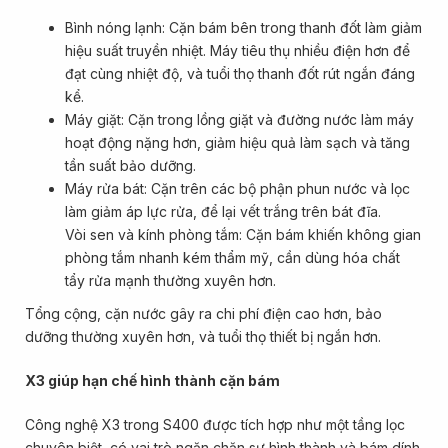
Bình nóng lạnh: Cặn bám bên trong thanh đốt làm giảm
hiệu suất truyền nhiệt. Máy tiêu thụ nhiều điện hơn để
đạt cùng nhiệt độ, và tuổi thọ thanh đốt rút ngắn đáng
kể.
Máy giặt: Cặn trong lồng giặt và đường nước làm máy
hoạt động nặng hơn, giảm hiệu quả làm sạch và tăng
tần suất bảo dưỡng.
Máy rửa bát: Cặn trên các bộ phận phun nước và lọc
làm giảm áp lực rửa, để lại vết trắng trên bát đĩa.
Vòi sen và kính phòng tắm: Cặn bám khiến không gian
phòng tắm nhanh kém thẩm mỹ, cần dùng hóa chất
tẩy rửa mạnh thường xuyên hơn.
Tổng cộng, cặn nước gây ra chi phí điện cao hơn, bảo
dưỡng thường xuyên hơn, và tuổi thọ thiết bị ngắn hơn.
X3 giúp hạn chế hình thành cặn bám
Công nghệ X3 trong S400 được tích hợp như một tầng lọc
chuyên biệt, có vai trò ngăn chặn sự hình thành và bám dính