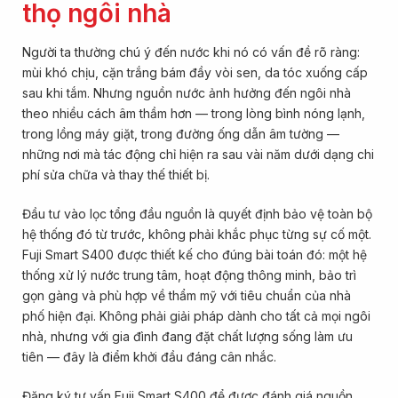
thọ ngôi nhà
Người ta thường chú ý đến nước khi nó có vấn đề rõ ràng:
mùi khó chịu, cặn trắng bám đầy vòi sen, da tóc xuống cấp
sau khi tắm. Nhưng nguồn nước ảnh hưởng đến ngôi nhà
theo nhiều cách âm thầm hơn — trong lòng bình nóng lạnh,
trong lồng máy giặt, trong đường ống dẫn âm tường —
những nơi mà tác động chỉ hiện ra sau vài năm dưới dạng chi
phí sửa chữa và thay thế thiết bị.
Đầu tư vào lọc tổng đầu nguồn là quyết định bảo vệ toàn bộ
hệ thống đó từ trước, không phải khắc phục từng sự cố một.
Fuji Smart S400 được thiết kế cho đúng bài toán đó: một hệ
thống xử lý nước trung tâm, hoạt động thông minh, bảo trì
gọn gàng và phù hợp về thẩm mỹ với tiêu chuẩn của nhà
phố hiện đại. Không phải giải pháp dành cho tất cả mọi ngôi
nhà, nhưng với gia đình đang đặt chất lượng sống làm ưu
tiên — đây là điểm khởi đầu đáng cân nhắc.
Đăng ký tư vấn Fuji Smart S400 để được đánh giá nguồn