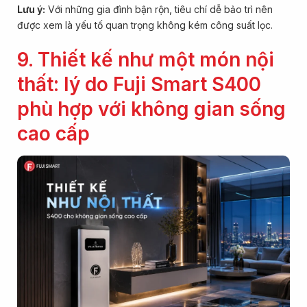
Lưu ý:
Với những gia đình bận rộn, tiêu chí dễ bảo trì nên
được xem là yếu tố quan trọng không kém công suất lọc.
9. Thiết kế như một món nội
thất: lý do Fuji Smart S400
phù hợp với không gian sống
cao cấp