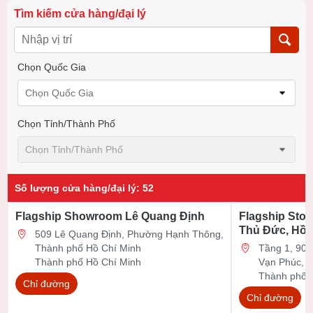
Tìm kiếm cửa hàng/đại lý
Chọn Quốc Gia
Chọn Quốc Gia
Chọn Tỉnh/thành Phố
Chọn Tỉnh/thành Phố
Số lượng cửa hàng/đại lý
:
52
Flagship Showroom Lê Quang Định
Flagship Stor
Thủ Đức, Hồ 
509 Lê Quang Định, Phường Hạnh Thông,
Thành phố Hồ Chí Minh
Tầng 1, 90 Đ
Thành phố Hồ Chí Minh
Vạn Phúc, 
Thành phố 
Chỉ đường
Chỉ đường