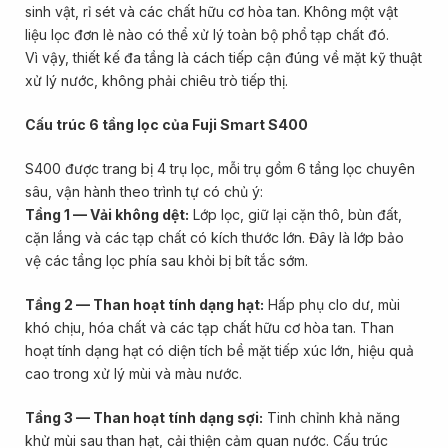
sinh vật, rỉ sét và các chất hữu cơ hòa tan. Không một vật
liệu lọc đơn lẻ nào có thể xử lý toàn bộ phổ tạp chất đó.
Vì vậy, thiết kế đa tầng là cách tiếp cận đúng về mặt kỹ thuật
xử lý nước, không phải chiêu trò tiếp thị.
Cấu trúc 6 tầng lọc của Fuji Smart S400
S400 được trang bị 4 trụ lọc, mỗi trụ gồm 6 tầng lọc chuyên
sâu, vận hành theo trình tự có chủ ý:
Tầng 1 — Vải không dệt:
Lớp lọc, giữ lại cặn thô, bùn đất,
cặn lắng và các tạp chất có kích thước lớn. Đây là lớp bảo
vệ các tầng lọc phía sau khỏi bị bít tắc sớm.
Tầng 2 — Than hoạt tính dạng hạt:
Hấp phụ clo dư, mùi
khó chịu, hóa chất và các tạp chất hữu cơ hòa tan. Than
hoạt tính dạng hạt có diện tích bề mặt tiếp xúc lớn, hiệu quả
cao trong xử lý mùi và màu nước.
Tầng 3 — Than hoạt tính dạng sợi:
Tinh chỉnh khả năng
khử mùi sau than hạt, cải thiện cảm quan nước. Cấu trúc