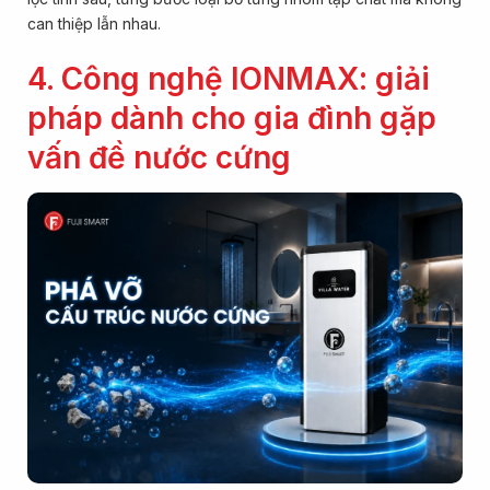
can thiệp lẫn nhau.
4. Công nghệ IONMAX: giải
pháp dành cho gia đình gặp
vấn đề nước cứng