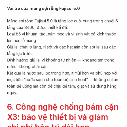
Vai trò của màng sợi rỗng Fujisui 5.0
Màng sợi rỗng Fujisui 5.0 là tầng lọc cuối cùng trong chuỗi 6
tầng của S400, được thiết kế để:
Loại bỏ vi khuẩn, tảo, nấm mốc và vi sinh vật có kích thước
lớn hơn lỗ màng
Giữ lại chất lơ lửng, rỉ sét và các hạt mịn còn sót lại sau các
tầng lọc trước
Định hướng giữ lại vi khoáng tự nhiên — khoáng tan trong
nước, không phải cặn
Kết quả là nước sau lọc trong hơn, ít mùi hơn và phù hợp với
mục tiêu “nước sạch cho toàn bộ sinh hoạt” — không chỉ an
toàn để uống mà còn dễ chịu để tắm, giặt và sử dụng hằng
ngày.
6. Công nghệ chống bám cặn
X3: bảo vệ thiết bị và giảm