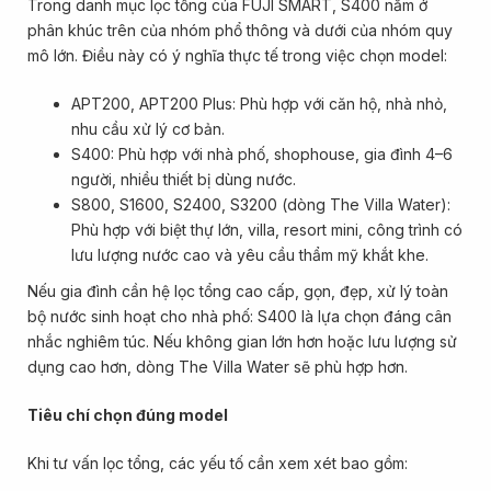
Trong danh mục lọc tổng của FUJI SMART, S400 nằm ở
phân khúc trên của nhóm phổ thông và dưới của nhóm quy
mô lớn. Điều này có ý nghĩa thực tế trong việc chọn model:
APT200, APT200 Plus: Phù hợp với căn hộ, nhà nhỏ,
nhu cầu xử lý cơ bản.
S400: Phù hợp với nhà phố, shophouse, gia đình 4–6
người, nhiều thiết bị dùng nước.
S800, S1600, S2400, S3200 (dòng The Villa Water):
Phù hợp với biệt thự lớn, villa, resort mini, công trình có
lưu lượng nước cao và yêu cầu thẩm mỹ khắt khe.
Nếu gia đình cần hệ lọc tổng cao cấp, gọn, đẹp, xử lý toàn
bộ nước sinh hoạt cho nhà phố: S400 là lựa chọn đáng cân
nhắc nghiêm túc. Nếu không gian lớn hơn hoặc lưu lượng sử
dụng cao hơn, dòng The Villa Water sẽ phù hợp hơn.
Tiêu chí chọn đúng model
Khi tư vấn lọc tổng, các yếu tố cần xem xét bao gồm: