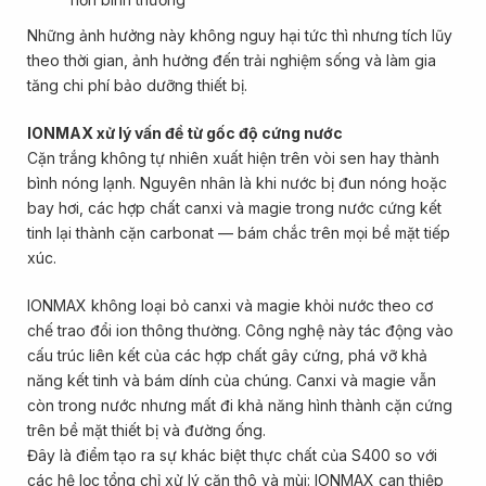
Những ảnh hưởng này không nguy hại tức thì nhưng tích lũy
theo thời gian, ảnh hưởng đến trải nghiệm sống và làm gia
tăng chi phí bảo dưỡng thiết bị.
IONMAX xử lý vấn đề từ gốc độ cứng nước
Cặn trắng không tự nhiên xuất hiện trên vòi sen hay thành
bình nóng lạnh. Nguyên nhân là khi nước bị đun nóng hoặc
bay hơi, các hợp chất canxi và magie trong nước cứng kết
tinh lại thành cặn carbonat — bám chắc trên mọi bề mặt tiếp
xúc.
IONMAX không loại bỏ canxi và magie khỏi nước theo cơ
chế trao đổi ion thông thường. Công nghệ này tác động vào
cấu trúc liên kết của các hợp chất gây cứng, phá vỡ khả
năng kết tinh và bám dính của chúng. Canxi và magie vẫn
còn trong nước nhưng mất đi khả năng hình thành cặn cứng
trên bề mặt thiết bị và đường ống.
Đây là điểm tạo ra sự khác biệt thực chất của S400 so với
các hệ lọc tổng chỉ xử lý cặn thô và mùi: IONMAX can thiệp