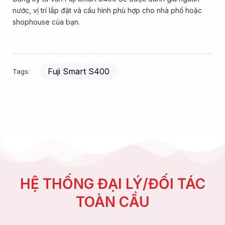
nước, vị trí lắp đặt và cấu hình phù hợp cho nhà phố hoặc
shophouse của bạn.
Fuji Smart S400
Tags:
HỆ THỐNG ĐẠI LÝ/ĐỐI TÁC
TOÀN CẦU