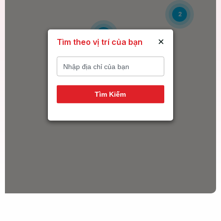
2
6
×
Tìm theo vị trí của bạn
14
Tìm Kiếm