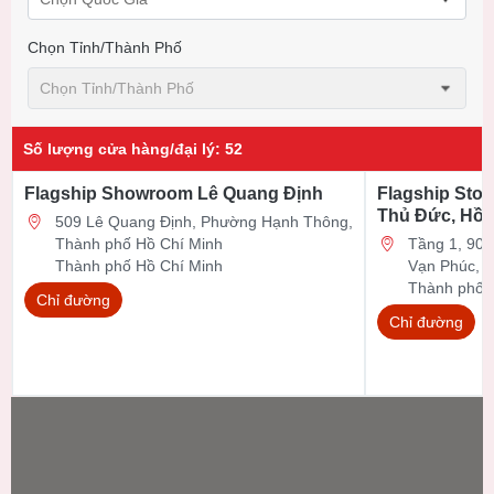
Chọn Tỉnh/thành Phố
Chọn Tỉnh/thành Phố
Số lượng cửa hàng/đại lý
:
52
Flagship Showroom Lê Quang Định
Flagship Stor
Thủ Đức, Hồ 
509 Lê Quang Định, Phường Hạnh Thông,
Thành phố Hồ Chí Minh
Tầng 1, 90 Đ
Thành phố Hồ Chí Minh
Vạn Phúc, 
Thành phố 
Chỉ đường
Chỉ đường