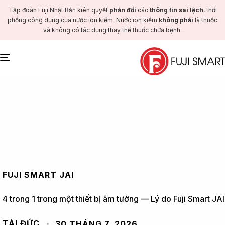
Tập đoàn Fuji Nhật Bản kiên quyết
phản đối
các
thông tin sai lệch
, thổi
phồng công dụng của nước ion kiềm. Nước ion kiềm
không phải
là thuốc
và không có tác dụng thay thế thuốc chữa bệnh.
Toggle
navigation
FUJI SMART JAI
4 trong 1 trong một thiết bị âm tường — Lý do Fuji Smart J
TÀI ĐỨC
30 THÁNG 7, 2026