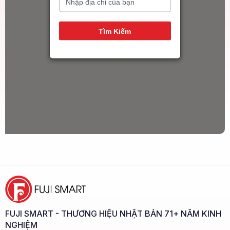
14
Tìm Kiếm
FUJI SMART - THƯƠNG HIỆU NHẬT BẢN 71+ NĂM KINH
NGHIỆM