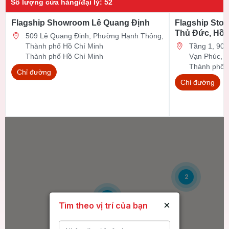
Số lượng cửa hàng/đại lý
:
52
Flagship Showroom Lê Quang Định
Flagship Stor
Thủ Đức, Hồ 
509 Lê Quang Định, Phường Hạnh Thông,
Thành phố Hồ Chí Minh
Tầng 1, 90 Đ
Thành phố Hồ Chí Minh
Vạn Phúc, 
Thành phố 
Chỉ đường
Chỉ đường
2
6
×
Tìm theo vị trí của bạn