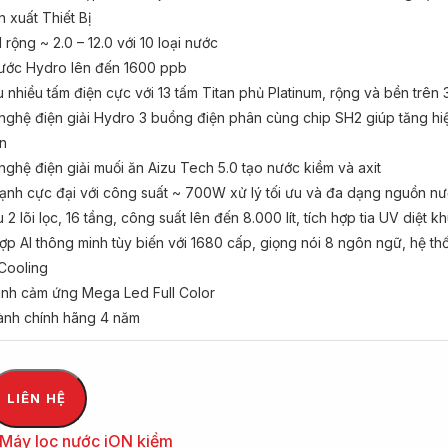
 xuất Thiết Bị
 rộng ~ 2.0 – 12.0 với 10 loại nước
ước Hydro lên đến 1600 ppb
 nhiều tấm điện cực với 13 tấm Titan phủ Platinum, rộng và bền trên
ghệ điện giải Hydro 3 buồng điện phân cùng chip SH2 giúp tăng hi
ần
ghệ điện giải muối ăn Aizu Tech 5.0 tạo nước kiềm và axit
nh cực đại với công suất ~ 700W xử lý tối ưu và đa dạng nguồn n
 2 lõi lọc, 16 tầng, công suất lên đến 8.000 lít, tích hợp tia UV diệt k
ợp AI thông minh tùy biến với 1680 cấp, giọng nói 8 ngôn ngữ, hệ th
Cooling
ình cảm ứng Mega Led Full Color
ành chính hãng 4 năm
LIÊN HỆ
Máy lọc nước iON kiềm