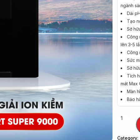
ngành sản
Dải pH
Tạo n
Sở hữu
Công n
lên 3-5 l
Công n
Sức mạ
Sở hữu
Tích h
mát Max 
Màn h
Bảo h
Category: