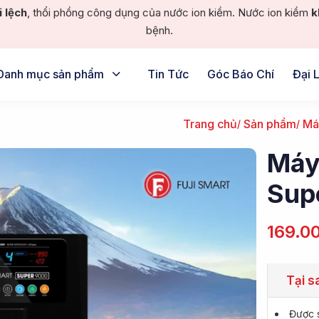
i lệch
, thổi phồng công dụng của nước ion kiềm. Nước ion kiềm
k
bệnh.
Danh mục sản phẩm
Tin Tức
Góc Báo Chí
Đại 
Trang chủ
Sản phẩm
Má
Máy 
Sup
169.0
Tại s
Được s