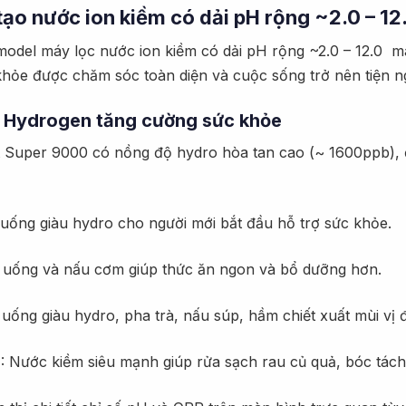
 tạo nước ion kiềm có dải pH rộng ~2.0 – 12
model máy lọc nước ion kiềm có dải pH rộng ~2.0 – 12.0 m
hỏe được chăm sóc toàn diện và cuộc sống trở nên tiện n
ax Hydrogen tăng cường sức khỏe
rt Super 9000 có nồng độ hydro hòa tan cao (~ 1600ppb),
uống giàu hydro cho người mới bắt đầu hỗ trợ sức khỏe.
 uống và nấu cơm giúp thức ăn ngon và bổ dưỡng hơn.
uống giàu hydro, pha trà, nấu súp, hầm chiết xuất mùi vị
): Nước kiềm siêu mạnh giúp rửa sạch rau củ quả, bóc tách