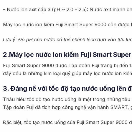
– Nước ion axit cấp 3 (pH ~ 2.0 – 2.5): Nước axit mạnh c
Máy lọc nước ion kiềm Fuji Smart Super 9000 còn được lậ
Lưu ý: Độ pH của nước có thể chênh lệch dựa vào lưu lư
2.Máy lọc nước ion kiềm Fuji Smart Supe
Fuji Smart Super 9000 được Tập đoàn Fuji trang bị đến 
đây đều là những kim loại quý giúp máy lọc nước ion kiề
3. Đáng nể với tốc độ tạo nước uống lên đ
Thấu hiểu tốc độ tạo nước uống là một trong những tiêu
Tập đoàn Fuji đã tích hợp công nghệ vận hành SMART, gi
Đặc biệt, tốc tạo nước uống của Fuji Smart Super 9000 đư