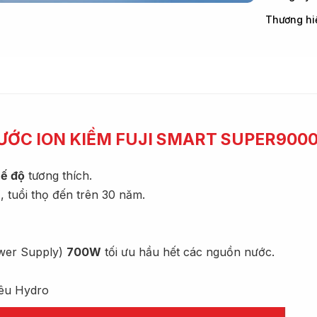
Thương hi
NƯỚC ION KIỀM FUJI SMART SUPER900
ế độ
tương thích.
 tuổi thọ đến trên 30 năm.
wer Supply)
700W
tối ưu hầu hết các nguồn nước.
iêu Hydro