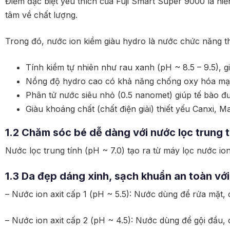
Điểm đặc biệt yêu thích của Fuji Smart Super 9000 là hi
tâm về chất lượng.
Trong đó, nước ion kiềm giàu hydro là nước chức năng th
Tính kiềm tự nhiên như rau xanh (pH ~ 8.5 – 9.5), g
Nồng độ hydro cao có khả năng chống oxy hóa mạ
Phân tử nước siêu nhỏ (0.5 nanomet) giúp tế bào đ
Giàu khoáng chất (chất điện giải) thiết yếu Canxi, M
1.2 Chăm sóc bé dễ dàng với nước lọc trung t
Nước lọc trung tính (pH ~ 7.0) tạo ra từ máy lọc nước i
1.3 Da đẹp dáng xinh, sạch khuẩn an toàn với 
– Nước ion axit cấp 1 (pH ~ 5.5): Nước dùng để rửa mặt,
– Nước ion axit cấp 2 (pH ~ 4.5): Nước dùng để gội đầu,