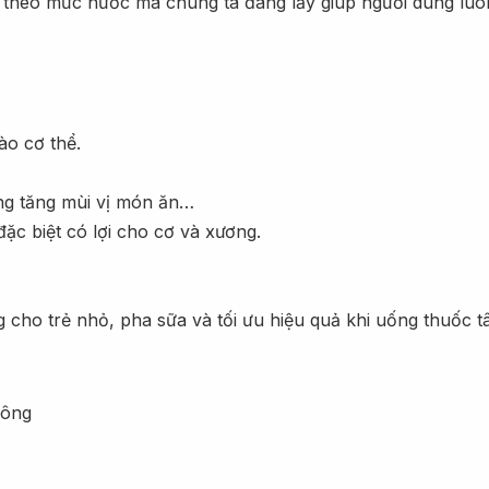
tùy theo mức nước mà chúng ta đang lấy giúp người dùng luô
ào cơ thể.
ỡng tăng mùi vị món ăn…
đặc biệt có lợi cho cơ và xương.
cho trẻ nhỏ, pha sữa và tối ưu hiệu quả khi uống thuốc tâ
lông