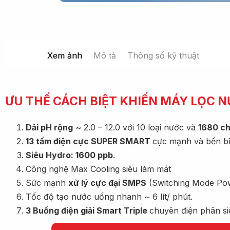
Xem ảnh
Mô tả
Thông số kỹ thuật
ƯU THẾ CÁCH BIỆT KHIẾN MÁY LỌC 
Dải pH rộng
~ 2.0 – 12.0 với 10 loại nước và
1680 ch
13 tấm điện cực SUPER SMART
cực mạnh và bền bỉ,
Siêu Hydro:
1600 ppb
.
Công nghệ Max Cooling siêu làm mát
Sức mạnh
xử lý cực đại SMPS
(Switching Mode Po
Tốc độ tạo nước uống nhanh ~ 6 lít/ phút.
3 Buồng điện giải Smart Triple
chuyên điện phân s