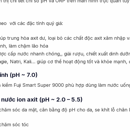
ển thị chi tiết chỉ số pH và ORP trên màn hình trực quan 
eo với các đặc tính quý giá:
iúp trung hòa axit dư, loại bỏ các chất độc axit xâm nhập v
nh, làm chậm lão hóa
ược cấp nước nhanh chóng,, giải rượu, chiết xuất dinh dư
agie, Natri, Kali… giúp cơ thể hoạt động tốt và khỏe mạnh, 
ính (pH ~ 7.0)
on kiềm Fuji Smart Super 9000 phù hợp dùng làm nước uống 
nước ion axit (pH ~ 2.0 – 5.5)
 chăm sóc da mặt, cân bằng độ pH cho da, se khít lỗ chân 
 chăm sóc tóc