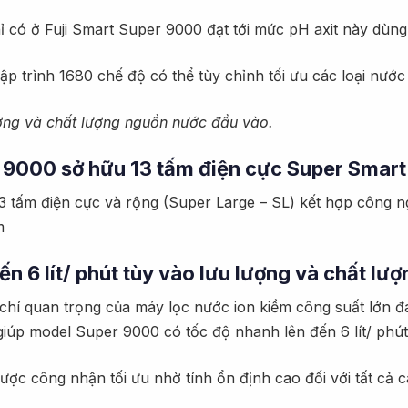
hỉ có ở Fuji Smart Super 9000 đạt tới mức pH axit này dùn
p trình 1680 chế độ có thể tùy chỉnh tối ưu các loại nướ
ợng và chất lượng nguồn nước đầu vào.
r 9000 sở hữu 13 tấm điện cực Super Smart
13 tấm điện cực và rộng (Super Large – SL) kết hợp công
m
ến 6 lít/ phút tùy vào lưu lượng và chất l
 chí quan trọng của máy lọc nước ion kiềm công suất lớn
úp model Super 9000 có tốc độ nhanh lên đến 6 lít/ phút,
ợc công nhận tối ưu nhờ tính ổn định cao đối với tất cả c