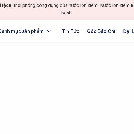
i lệch
, thổi phồng công dụng của nước ion kiềm. Nước ion kiềm
k
bệnh.
Danh mục sản phẩm
Tin Tức
Góc Báo Chí
Đại 