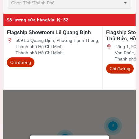
Chọn Tỉnh/thành Phố
Số lượng cửa hàng/đại lý
:
52
Flagship Showroom Lê Quang Định
Flagship Stor
Thủ Đức, Hồ 
509 Lê Quang Định, Phường Hạnh Thông,
Thành phố Hồ Chí Minh
Tầng 1, 90 Đ
Thành phố Hồ Chí Minh
Vạn Phúc, 
Thành phố 
Chỉ đường
Chỉ đường
2
6