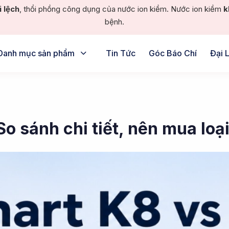
i lệch
, thổi phồng công dụng của nước ion kiềm. Nước ion kiềm
k
bệnh.
Danh mục sản phẩm
Tin Tức
Góc Báo Chí
Đại 
 So sánh chi tiết, nên mua lo