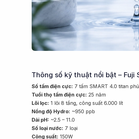
Thông số kỹ thuật nổi bật – Fuji
Số tấm điện cực:
7 tấm SMART 4.0 titan phủ
Tuổi thọ tấm điện cực:
25 năm
Lõi lọc:
1 lõi 8 tầng, công suất 6.000 lít
Nồng độ Hydro:
~950 ppb
Dải pH:
~2.5 – 11.0
Số loại nước:
7 loại
Công suất:
150W