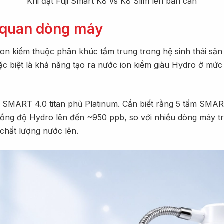
Khi đặt Fuji Smart K8 vs K8 Slim lên bàn cân
g quan dòng máy
 ion kiềm thuộc phân khúc tầm trung trong hệ sinh thái sả
ặc biệt là khả năng tạo ra nước ion kiềm giàu Hydro ở mứ
 SMART 4.0 titan phủ Platinum. Cần biết rằng 5 tấm SMAR
ồng độ Hydro lên đến ~950 ppb, so với nhiều dòng máy tr
 chất lượng nước lên.