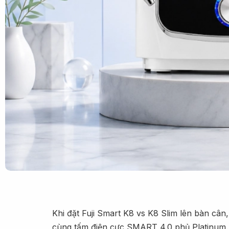
Khi đặt Fuji Smart K8 vs K8 Slim lên bàn cân,
cùng tấm điện cực SMART 4.0 phủ Platinum. T