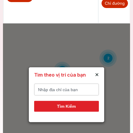
Chỉ đường
2
6
×
Tìm theo vị trí của bạn
14
Tìm Kiếm