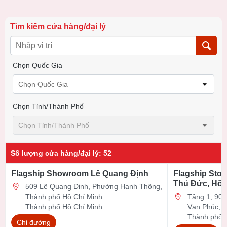
Tìm kiếm cửa hàng/đại lý
Chọn Quốc Gia
Chọn Quốc Gia
Chọn Tỉnh/thành Phố
Chọn Tỉnh/thành Phố
Số lượng cửa hàng/đại lý
:
52
Flagship Showroom Lê Quang Định
Flagship Stor
Thủ Đức, Hồ 
509 Lê Quang Định, Phường Hạnh Thông,
Thành phố Hồ Chí Minh
Tầng 1, 90 Đ
Thành phố Hồ Chí Minh
Vạn Phúc, 
Thành phố 
Chỉ đường