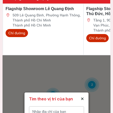
Flagship Showroom Lê Quang Định
Flagship Stor
Thủ Đức, Hồ 
509 Lê Quang Định, Phường Hạnh Thông,
Thành phố Hồ Chí Minh
Tầng 1, 90 Đ
Thành phố Hồ Chí Minh
Vạn Phúc, 
Thành phố 
Chỉ đường
Chỉ đường
2
6
×
Tìm theo vị trí của bạn