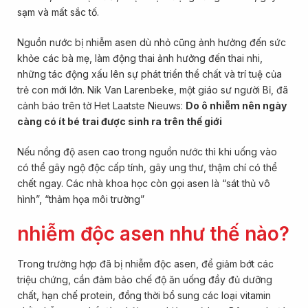
sạm và mất sắc tố.
Nguồn nước bị nhiễm asen dù nhỏ cũng ảnh hưởng đến sức
khỏe các bà mẹ, làm động thai ảnh hưởng đến thai nhi,
những tác động xấu lên sự phát triển thể chất và trí tuệ của
trẻ con mới lớn. Nik Van Larenbeke, một giáo sư người Bỉ, đã
cảnh báo trên tờ Het Laatste Nieuws:
Do ô nhiễm nên ngày
càng có ít bé trai được sinh ra trên thế giới
Nếu nồng độ asen cao trong nguồn nước thì khi uống vào
có thể gây ngộ độc cấp tính, gây ung thư, thậm chí có thể
chết ngay. Các nhà khoa học còn gọi asen là “sát thủ vô
hình”, “thảm họa môi trường”
nhiễm độc asen như thế nào?
Trong trường hợp đã bị nhiễm độc asen, để giảm bớt các
triệu chứng, cần đảm bảo chế độ ăn uống đầy đủ dưỡng
chất, hạn chế protein, đồng thời bổ sung các loại vitamin