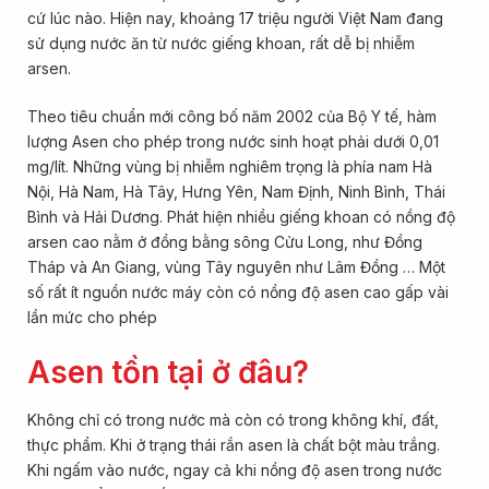
cứ lúc nào. Hiện nay, khoảng 17 triệu người Việt Nam đang
sử dụng nước ăn từ nước giếng khoan, rất dễ bị nhiễm
arsen.
Theo tiêu chuẩn mới công bố năm 2002 của Bộ Y tế, hàm
lượng Asen cho phép trong nước sinh hoạt phải dưới 0,01
mg/lít. Những vùng bị nhiễm nghiêm trọng là phía nam Hà
Nội, Hà Nam, Hà Tây, Hưng Yên, Nam Định, Ninh Bình, Thái
Bình và Hải Dương. Phát hiện nhiều giếng khoan có nồng độ
arsen cao nằm ở đồng bằng sông Cửu Long, như Đồng
Tháp và An Giang, vùng Tây nguyên như Lâm Đồng … Một
số rất ít nguồn nước máy còn có nồng độ asen cao gấp vài
lần mức cho phép
Asen tồn tại ở đâu?
Không chỉ có trong nước mà còn có trong không khí, đất,
thực phẩm. Khi ở trạng thái rắn asen là chất bột màu trắng.
Khi ngấm vào nước, ngay cả khi nồng độ asen trong nước