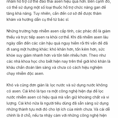
nhằm hỗ trợ cơ thể đào thải asen hiệu quả hơn. Bên cạnh đó,
có thể sử dụng một số loại thuốc hỗ trợ chức năng gan để
tăng khả năng. Tuy nhiên, cần đến cơ sở để được thăm
khám và hướng dẫn cụ thể từ bác sĩ.
Những trường hợp nhiễm asen cấp tính, các phác đồ là giảm
thiểu và trực tiếp asen ra khỏi cơ thể. Khi đã nhiễm asen lâu
ngày dẫn đến các căn hậu quả nguy hiểm rồi thì vấn đề đã
đi sang một hướng khác: khó khăn hơn, tốn kém hơn, sức
khỏe suy giảm nhanh hơn và tốn tiền nhiều hơn. Theo như
các nhà khoa học cho biết hiện nay trên thế giới khó khăn là
khâu chẩn đoán lâm sàng và chưa có cách hiệu nghiệm
chạy nhiễm độc asen.
Khó và cũng đơn giản là: lọc nước và sử dụng nước không
có asen. Cái khó là tạo ra một công nghệ hiện đại để lọc
nước nhiễm asen có hiệu quả mà vẫn giữ khoáng chất và vi
lượng. Cái khó nữa là người tiêu dùng đã sẵn sàng sử dụng
những thành tựu mới đó cho lợi ích của mình chưa. Và cái dễ
chính là ở chỗ, nếu ta nhậy cảm với những công nghệ hiện