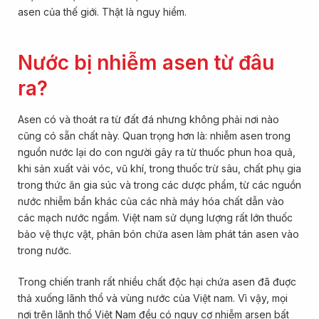
asen của thế giới. Thật là nguy hiểm.
Nước bị nhiễm asen từ đâu
ra?
Asen có và thoát ra từ đất đá nhưng không phải nơi nào
cũng có sẵn chất này. Quan trọng hơn là: nhiễm asen trong
nguồn nước lại do con người gây ra từ thuốc phun hoa quả,
khi sản xuất vải vóc, vũ khí, trong thuốc trừ sâu, chất phụ gia
trong thức ăn gia súc và trong các dược phẩm, từ các nguồn
nước nhiễm bẩn khác của các nhà máy hóa chất dẫn vào
các mạch nước ngầm. Việt nam sử dụng lượng rất lớn thuốc
bảo vệ thực vật, phân bón chứa asen làm phát tán asen vào
trong nước.
Trong chiến tranh rất nhiều chất độc hại chứa asen đã đuợc
thả xuống lãnh thổ và vùng nước của Việt nam. Vì vậy, mọi
nơi trên lãnh thổ Việt Nam đều có nguy cơ nhiễm arsen bất