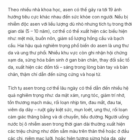
Theo nhiều nhà khoa học, asen có thể gây ra tới 19 ảnh
hưởng tiêu cực khác nhau đến sức khỏe con người. Nếu bị
nhiễm độc asen với liều lượng dù nhỏ nhưng tích tụ trong thời
gian dài (5 – 10 năm), cơ thể có thể xuất hiện các biểu hiện
như: mệt mỏi, buồn nôn, giảm số lượng hồng cầu và bạch
cầu. Hai hậu quả nghiêm trọng phổ biến do asen là ung thư
da và ung thư phổi. Nhiều khu vực còn ghi nhận hội chứng
xạm da, sừng hóa bẩm sinh ở gan bàn chân, thay đổi sắc tố
da, xuất hiện các đốm tối – sáng trong lòng bàn tay và bàn
chân, thậm chí dẫn đến sừng cứng và hoại tử.
Tích tụ asen trong cơ thể lâu ngày có thể dẫn đến nhiều hệ
quả nghiêm trọng như: da mặt xám, rụng tóc, giảm trí nhớ,
tổn thương mạch máu, rối loạn nhịp tim, đau mắt, đau tai,
viêm dạ dày – ruột gây kiệt sức, mụn loét, ung thư, rối loạn
cảm giác thăng bằng và di chuyển, tiểu đường. Người uống
nước bị ô nhiễm asen trong thời gian dài thường xuất hiện
các triệu chứng như đốm sẫm màu trên thân thể hoặc ở đầu
các chi, niêm mạc lưỡi, hoặc hiện tượng sừng hóa da, gây