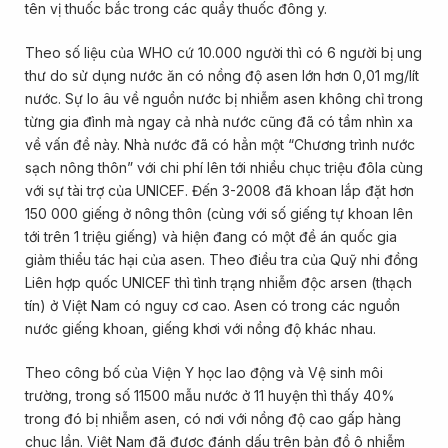
tên vị thuốc bắc trong các quầy thuốc đông y.
Theo số liệu của WHO cứ 10.000 người thì có 6 người bị ung
thư do sử dụng nước ăn có nồng độ asen lớn hơn 0,01 mg/lít
nước. Sự lo âu về nguồn nước bị nhiễm asen không chỉ trong
từng gia đình mà ngay cả nhà nước cũng đã có tầm nhìn xa
về vấn đề này. Nhà nước đã có hẳn một “Chương trình nước
sạch nông thôn” với chi phí lên tới nhiều chục triệu đôla cùng
với sự tài trợ của UNICEF. Đến 3-2008 đã khoan lắp đặt hơn
150 000 giếng ở nông thôn (cùng với số giếng tự khoan lên
tới trên 1 triệu giếng) và hiện đang có một đề án quốc gia
giảm thiểu tác hại của asen. Theo điều tra của Quỹ nhi đồng
Liên hợp quốc UNICEF thì tình trạng nhiễm độc arsen (thạch
tín) ở Việt Nam có nguy cơ cao. Asen có trong các nguồn
nước giếng khoan, giếng khơi với nồng độ khác nhau.
Theo công bố của Viện Y học lao động và Vệ sinh môi
trường, trong số 11500 mẫu nước ở 11 huyện thì thấy 40%
trong đó bị nhiễm asen, có nơi với nồng độ cao gấp hàng
chục lần. Việt Nam đã được đánh dấu trên bản đồ ô nhiễm