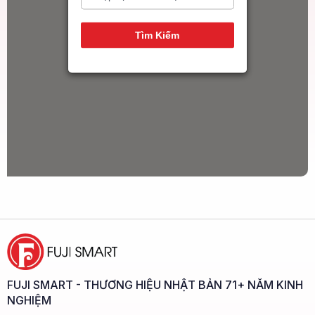
14
Tìm Kiếm
FUJI SMART - THƯƠNG HIỆU NHẬT BẢN 71+ NĂM KINH
NGHIỆM