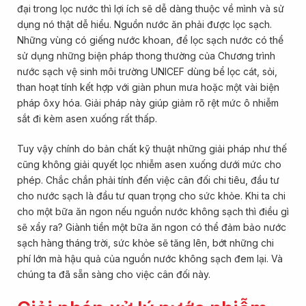
đại trong lọc nước thì lợi ích sẽ dễ dàng thuộc về mình và sử
dụng nó thật dễ hiểu. Nguồn nước ăn phải được lọc sạch.
Những vùng có giếng nước khoan, để lọc sạch nước có thể
sử dụng những biện pháp thong thường của Chương trình
nước sạch vệ sinh môi trường UNICEF dùng bể lọc cát, sỏi,
than hoạt tính kết hợp với giàn phun mưa hoặc một vài biện
pháp ôxy hóa. Giải pháp này giúp giảm rõ rệt mức ô nhiễm
sắt đi kèm asen xuống rất thấp.
Tuy vậy chính do bản chất kỹ thuật những giải pháp như thế
cũng không giải quyết lọc nhiễm asen xuống dưới mức cho
phép. Chắc chắn phải tính đến việc cân đối chi tiêu, đầu tư
cho nước sạch là đầu tư quan trọng cho sức khỏe. Khi ta chi
cho một bữa ăn ngon nếu nguồn nước không sạch thì điều gì
sẽ xẩy ra? Giành tiền một bữa ăn ngon có thể đảm bảo nước
sạch hàng tháng trời, sức khỏe sẽ tăng lên, bớt những chi
phí lớn mà hậu quả của nguồn nước không sạch đem lại. Và
chúng ta đã sẵn sàng cho việc cân đối này.