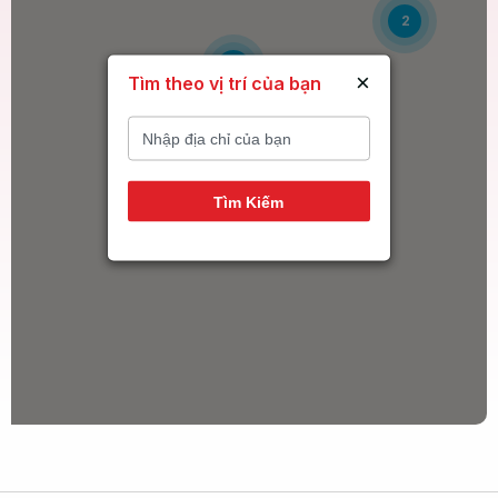
2
6
×
Tìm theo vị trí của bạn
14
Tìm Kiếm