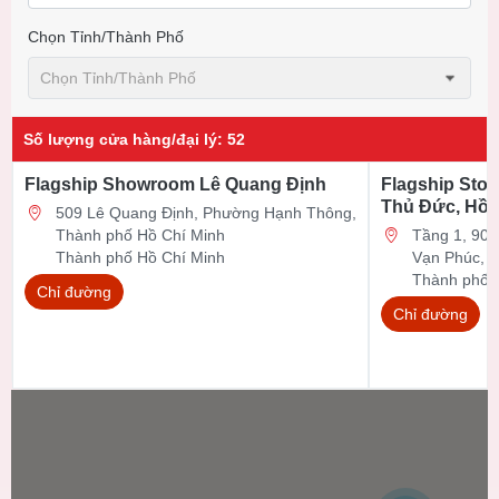
Chọn Tỉnh/thành Phố
Chọn Tỉnh/thành Phố
Số lượng cửa hàng/đại lý
:
52
Flagship Showroom Lê Quang Định
Flagship Stor
Thủ Đức, Hồ 
509 Lê Quang Định, Phường Hạnh Thông,
Thành phố Hồ Chí Minh
Tầng 1, 90 Đ
Thành phố Hồ Chí Minh
Vạn Phúc, 
Thành phố 
Chỉ đường
Chỉ đường